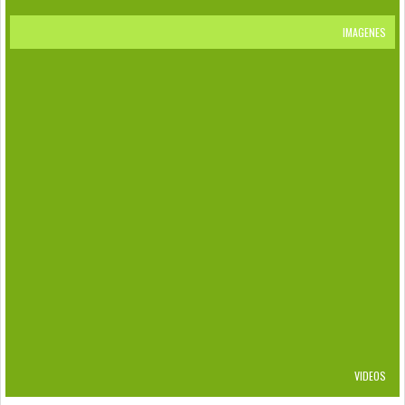
IMAGENES
RETICULITERMES FLAVIPES
EFECTOS DEL HEXAFLUMURON
CRYPTOTERMES BREVIS
BIFIDITERMES ROGIERAE
KALOTERMES
DAÑOS
PUNTOS DE CONTROL Y ESTACIONES
CENTROS DE ACOPIOS DE RESIDUOS
FLAVIPES
VIDEOS