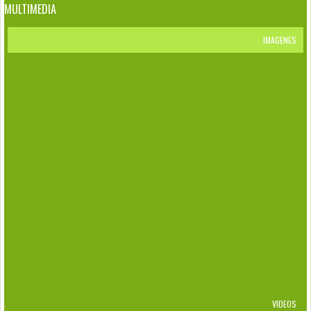
MULTIMEDIA
IMAGENES
RETICULITERMES FLAVIPES
EFECTOS DEL HEXAFLUMURON
CRYPTOTERMES BREVIS
BIFIDITERMES ROGIERAE
KALOTERMES
DAÑOS
PUNTOS DE CONTROL Y ESTACIONES
CENTROS DE ACOPIOS DE RESIDUOS
FLAVIPES
VIDEOS