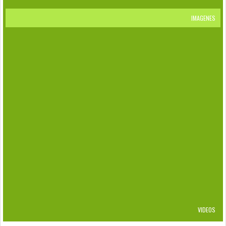
IMAGENES
RETICULITERMES FLAVIPES
EFECTOS DEL HEXAFLUMURON
CRYPTOTERMES BREVIS
BIFIDITERMES ROGIERAE
KALOTERMES
DAÑOS
PUNTOS DE CONTROL Y ESTACIONES
CENTROS DE ACOPIOS DE RESIDUOS
FLAVIPES
VIDEOS